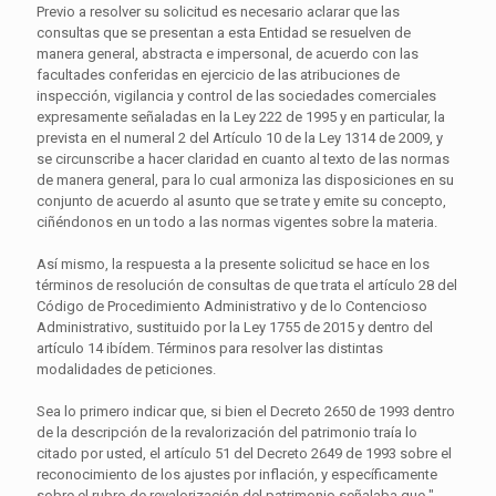
Previo a resolver su solicitud es necesario aclarar que las
consultas que se presentan a esta Entidad se resuelven de
manera general, abstracta e impersonal, de acuerdo con las
facultades conferidas en ejercicio de las atribuciones de
inspección, vigilancia y control de las sociedades comerciales
expresamente señaladas en la Ley 222 de 1995 y en particular, la
prevista en el numeral 2 del Artículo 10 de la Ley 1314 de 2009, y
se circunscribe a hacer claridad en cuanto al texto de las normas
de manera general, para lo cual armoniza las disposiciones en su
conjunto de acuerdo al asunto que se trate y emite su concepto,
ciñéndonos en un todo a las normas vigentes sobre la materia.
Así mismo, la respuesta a la presente solicitud se hace en los
términos de resolución de consultas de que trata el artículo 28 del
Código de Procedimiento Administrativo y de lo Contencioso
Administrativo, sustituido por la Ley 1755 de 2015 y dentro del
artículo 14 ibídem. Términos para resolver las distintas
modalidades de peticiones.
Sea lo primero indicar que, si bien el Decreto 2650 de 1993 dentro
de la descripción de la revalorización del patrimonio traía lo
citado por usted, el artículo 51 del Decreto 2649 de 1993 sobre el
reconocimiento de los ajustes por inflación, y específicamente
sobre el rubro de revalorización del patrimonio señalaba que "