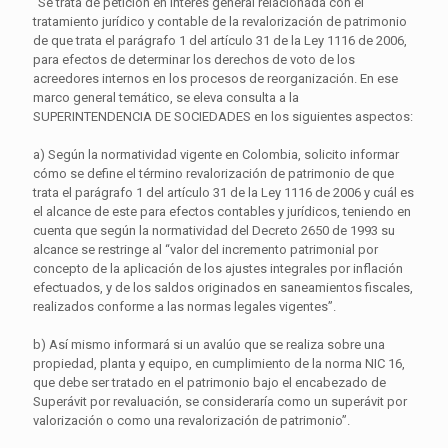
“Se trata de petición en interés general relacionada con el
tratamiento jurídico y contable de la revalorización de patrimonio
de que trata el parágrafo 1 del artículo 31 de la Ley 1116 de 2006,
para efectos de determinar los derechos de voto de los
acreedores internos en los procesos de reorganización. En ese
marco general temático, se eleva consulta a la
SUPERINTENDENCIA DE SOCIEDADES en los siguientes aspectos:
a) Según la normatividad vigente en Colombia, solicito informar
cómo se define el término revalorización de patrimonio de que
trata el parágrafo 1 del artículo 31 de la Ley 1116 de 2006 y cuál es
el alcance de este para efectos contables y jurídicos, teniendo en
cuenta que según la normatividad del Decreto 2650 de 1993 su
alcance se restringe al “valor del incremento patrimonial por
concepto de la aplicación de los ajustes integrales por inflación
efectuados, y de los saldos originados en saneamientos fiscales,
realizados conforme a las normas legales vigentes”.
b) Así mismo informará si un avalúo que se realiza sobre una
propiedad, planta y equipo, en cumplimiento de la norma NIC 16,
que debe ser tratado en el patrimonio bajo el encabezado de
Superávit por revaluación, se consideraría como un superávit por
valorización o como una revalorización de patrimonio”.