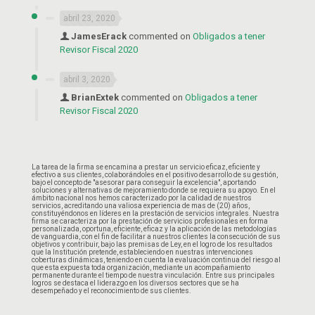
abril 23, 2020
JamesErack
commented on
Obligados a tener
Revisor Fiscal 2020
abril 3, 2020
BrianExtek
commented on
Obligados a tener
Revisor Fiscal 2020
La tarea de la firma se encamina a prestar un servicio eficaz, eficiente y
efectivo a sus clientes, colaborándoles en el positivo desarrollo de su gestión,
bajo el concepto de "asesorar para conseguir la excelencia", aportando
soluciones y alternativas de mejoramiento donde se requiera su apoyo. En el
ámbito nacional nos hemos caracterizado por la calidad de nuestros
servicios, acreditando una valiosa experiencia de mas de (20) años,
constituyéndonos en líderes en la prestación de servicios integrales. Nuestra
firma se caracteriza por la prestación de servicios profesionales en forma
personalizada, oportuna, eficiente, eficaz y la aplicación de las metodologías
de vanguardia, con el fin de facilitar a nuestros clientes la consecución de sus
objetivos y contribuir, bajo las premisas de Ley, en el logro de los resultados
que la Institución pretende, estableciendo en nuestras intervenciones
coberturas dinámicas, teniendo en cuenta la evaluación continua del riesgo al
que esta expuesta toda organización, mediante un acompañamiento
permanente durante el tiempo de nuestra vinculación. Entre sus principales
logros se destaca el liderazgo en los diversos sectores que se ha
desempeñado y el reconocimiento de sus clientes.