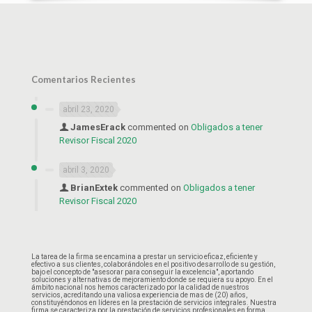
Comentarios Recientes
abril 23, 2020
JamesErack
commented on
Obligados a tener
Revisor Fiscal 2020
abril 3, 2020
BrianExtek
commented on
Obligados a tener
Revisor Fiscal 2020
La tarea de la firma se encamina a prestar un servicio eficaz, eficiente y
efectivo a sus clientes, colaborándoles en el positivo desarrollo de su gestión,
bajo el concepto de "asesorar para conseguir la excelencia", aportando
soluciones y alternativas de mejoramiento donde se requiera su apoyo. En el
ámbito nacional nos hemos caracterizado por la calidad de nuestros
servicios, acreditando una valiosa experiencia de mas de (20) años,
constituyéndonos en líderes en la prestación de servicios integrales. Nuestra
firma se caracteriza por la prestación de servicios profesionales en forma