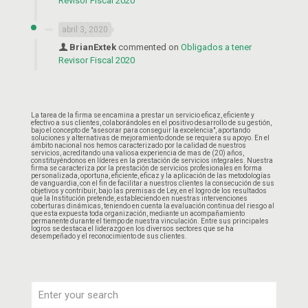
Revisor Fiscal 2020
abril 3, 2020
BrianExtek
commented on
Obligados a tener
Revisor Fiscal 2020
La tarea de la firma se encamina a prestar un servicio eficaz, eficiente y
efectivo a sus clientes, colaborándoles en el positivo desarrollo de su gestión,
bajo el concepto de "asesorar para conseguir la excelencia", aportando
soluciones y alternativas de mejoramiento donde se requiera su apoyo. En el
ámbito nacional nos hemos caracterizado por la calidad de nuestros
servicios, acreditando una valiosa experiencia de mas de (20) años,
constituyéndonos en líderes en la prestación de servicios integrales. Nuestra
firma se caracteriza por la prestación de servicios profesionales en forma
personalizada, oportuna, eficiente, eficaz y la aplicación de las metodologías
de vanguardia, con el fin de facilitar a nuestros clientes la consecución de sus
objetivos y contribuir, bajo las premisas de Ley, en el logro de los resultados
que la Institución pretende, estableciendo en nuestras intervenciones
coberturas dinámicas, teniendo en cuenta la evaluación continua del riesgo al
que esta expuesta toda organización, mediante un acompañamiento
permanente durante el tiempo de nuestra vinculación. Entre sus principales
logros se destaca el liderazgo en los diversos sectores que se ha
desempeñado y el reconocimiento de sus clientes.