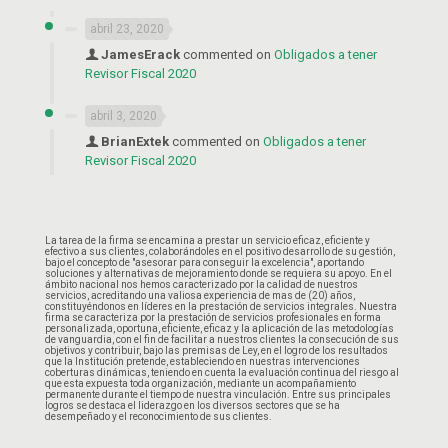
abril 23, 2020
JamesErack
commented on
Obligados a tener
Revisor Fiscal 2020
abril 3, 2020
BrianExtek
commented on
Obligados a tener
Revisor Fiscal 2020
La tarea de la firma se encamina a prestar un servicio eficaz, eficiente y
efectivo a sus clientes, colaborándoles en el positivo desarrollo de su gestión,
bajo el concepto de "asesorar para conseguir la excelencia", aportando
soluciones y alternativas de mejoramiento donde se requiera su apoyo. En el
ámbito nacional nos hemos caracterizado por la calidad de nuestros
servicios, acreditando una valiosa experiencia de mas de (20) años,
constituyéndonos en líderes en la prestación de servicios integrales. Nuestra
firma se caracteriza por la prestación de servicios profesionales en forma
personalizada, oportuna, eficiente, eficaz y la aplicación de las metodologías
de vanguardia, con el fin de facilitar a nuestros clientes la consecución de sus
objetivos y contribuir, bajo las premisas de Ley, en el logro de los resultados
que la Institución pretende, estableciendo en nuestras intervenciones
coberturas dinámicas, teniendo en cuenta la evaluación continua del riesgo al
que esta expuesta toda organización, mediante un acompañamiento
permanente durante el tiempo de nuestra vinculación. Entre sus principales
logros se destaca el liderazgo en los diversos sectores que se ha
desempeñado y el reconocimiento de sus clientes.