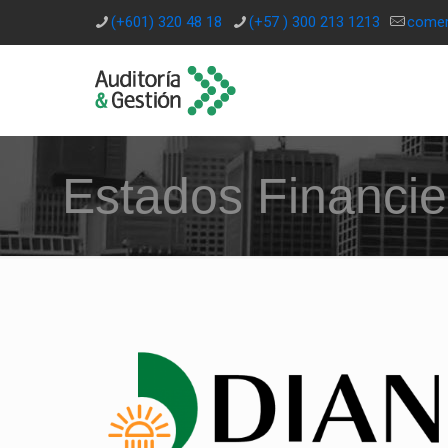
(+601) 320 48 18
(+57 ) 300 213 1213
comer
Estados Financie