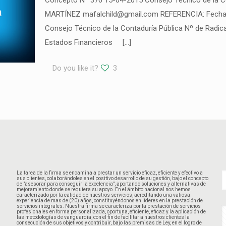
Concepto Nº 376 15-04-2015 Consejo Técnico de la 
MARTÍNEZ mafalchild@gmail.com REFERENCIA: Fecha de
Consejo Técnico de la Contaduría Pública Nº de Rad
Estados Financieros
[…]
Do you like it?
3
La tarea de la firma se encamina a prestar un servicio eficaz, eficiente y efectivo a
sus clientes, colaborándoles en el positivo desarrollo de su gestión, bajo el concepto
de "asesorar para conseguir la excelencia", aportando soluciones y alternativas de
mejoramiento donde se requiera su apoyo. En el ámbito nacional nos hemos
caracterizado por la calidad de nuestros servicios, acreditando una valiosa
experiencia de mas de (20) años, constituyéndonos en líderes en la prestación de
servicios integrales. Nuestra firma se caracteriza por la prestación de servicios
profesionales en forma personalizada, oportuna, eficiente, eficaz y la aplicación de
las metodologías de vanguardia, con el fin de facilitar a nuestros clientes la
consecución de sus objetivos y contribuir, bajo las premisas de Ley, en el logro de