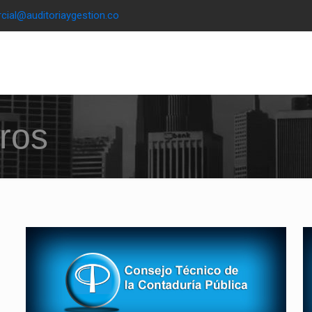
cial@auditoriaygestion.co
ros