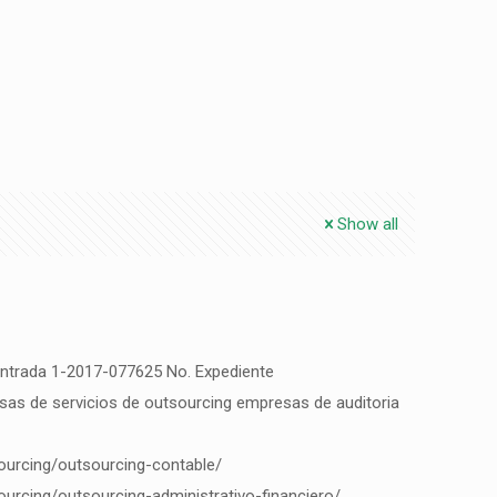
Show all
entrada 1-2017-077625 No. Expediente
sas de servicios de outsourcing empresas de auditoria
sourcing/outsourcing-contable/
sourcing/outsourcing-administrativo-financiero/