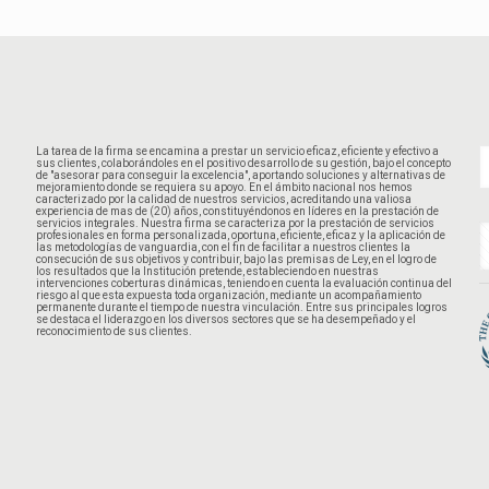
La tarea de la firma se encamina a prestar un servicio eficaz, eficiente y efectivo a
sus clientes, colaborándoles en el positivo desarrollo de su gestión, bajo el concepto
de "asesorar para conseguir la excelencia", aportando soluciones y alternativas de
mejoramiento donde se requiera su apoyo. En el ámbito nacional nos hemos
caracterizado por la calidad de nuestros servicios, acreditando una valiosa
experiencia de mas de (20) años, constituyéndonos en líderes en la prestación de
servicios integrales. Nuestra firma se caracteriza por la prestación de servicios
profesionales en forma personalizada, oportuna, eficiente, eficaz y la aplicación de
las metodologías de vanguardia, con el fin de facilitar a nuestros clientes la
consecución de sus objetivos y contribuir, bajo las premisas de Ley, en el logro de
los resultados que la Institución pretende, estableciendo en nuestras
intervenciones coberturas dinámicas, teniendo en cuenta la evaluación continua del
riesgo al que esta expuesta toda organización, mediante un acompañamiento
permanente durante el tiempo de nuestra vinculación. Entre sus principales logros
se destaca el liderazgo en los diversos sectores que se ha desempeñado y el
reconocimiento de sus clientes.