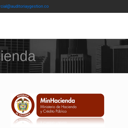
cial@auditoriaygestion.co
cienda