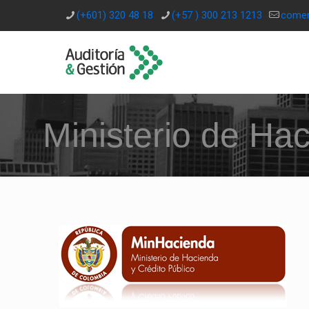
(+601) 320 48 18
(+57 ) 300 213 1213
comer
Ministerio de Ha