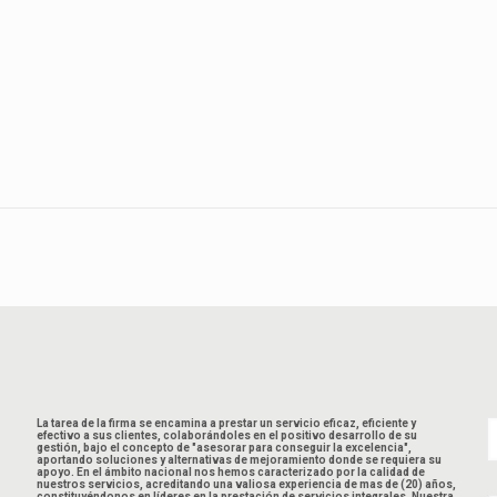
La tarea de la firma se encamina a prestar un servicio eficaz, eficiente y
efectivo a sus clientes, colaborándoles en el positivo desarrollo de su
gestión, bajo el concepto de "asesorar para conseguir la excelencia",
aportando soluciones y alternativas de mejoramiento donde se requiera su
apoyo. En el ámbito nacional nos hemos caracterizado por la calidad de
nuestros servicios, acreditando una valiosa experiencia de mas de (20) años,
constituyéndonos en líderes en la prestación de servicios integrales. Nuestra