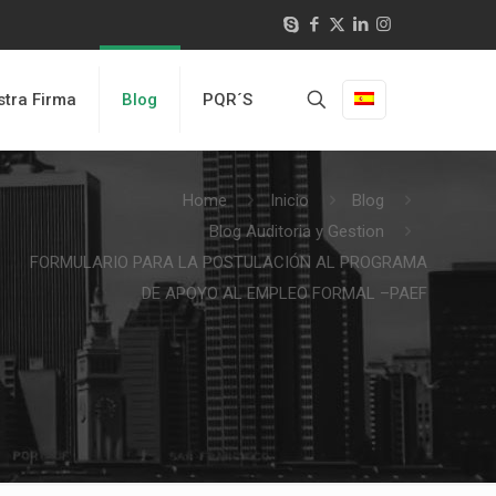
tra Firma
Blog
PQR´S
Home
Inicio
Blog
Blog Auditoria y Gestion
FORMULARIO PARA LA POSTULACIÓN AL PROGRAMA
DE APOYO AL EMPLEO FORMAL –PAEF