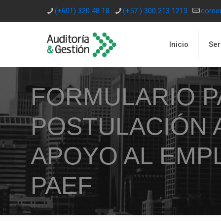
(+601) 320 48 18
(+57 ) 300 213 1213
comer
Inicio
Ser
FORMULARIO P
POSTULACIÓN 
APOYO AL EMP
PAEF