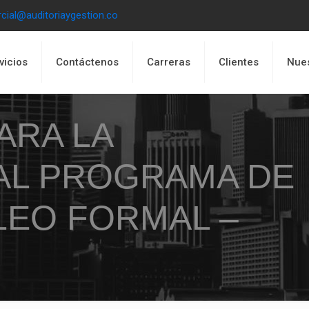
cial@auditoriaygestion.co
vicios
Contáctenos
Carreras
Clientes
Nues
ARA LA
AL PROGRAMA DE
LEO FORMAL –